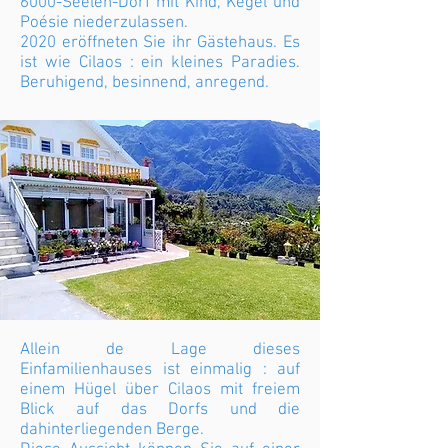
6000-Seelen-Dorf mit Kind, Kegel und
Poésie niederzulassen.
2020 eröffneten Sie ihr Gästehaus. Es
ist wie Cilaos : ein kleines Paradies.
Beruhigend, besinnend, anregend.
Allein de Lage dieses
Einfamilienhauses ist einmalig : auf
einem Hügel über Cilaos mit freiem
Blick auf das Dorfs und die
dahinterliegenden Berge.