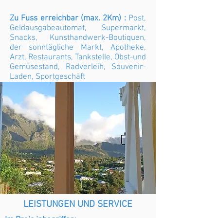
Zu Fuss erreichbar (max. 2Km) :
Post,
Geldausgabeautomat, Supermarkt,
Snacks, Kunsthandwerk-Boutiquen,
der sonntägliche Markt, Apotheke,
Arzt, Restaurants, Tankstelle, Obst-und
Gemüsestand, Radverleih, Souvenir-
Laden, Sportgeschäft
LEISTUNGEN UND SERVICE