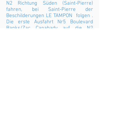
N2 Richtung Süden (Saint-Pierre)
fahren, bei Saint-Pierre der
Beschilderungen LE TAMPON folgen .
Die erste Ausfahrt Nr5 Boulevard
Banks/Zac Canabady auf die N2
nehmen. Beim Kreisverkehr
geradeausfahren - Richtung Grand
Bois/Petite Île. Ca 11,5Km geradeaus
fahren , beim Kreisverkehr Croisée
des sentiers links auf die D31 Richtung
Petite-Île abbiegen. Die D31 5Km
entlang fahren, danach links in den
Weg Aristide Pothin einbiegen, ca.
650m auf dem Weg weiterfahren, die
Villa Mahot befindet sich in einer
Kurve auf der linken Strassenseite.