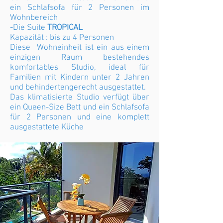
ein Schlafsofa für 2 Personen im
Wohnbereich
-Die Suite
TROPICAL
Kapazität : bis zu 4 Personen
Diese Wohneinheit ist ein aus einem
einzigen Raum bestehendes
komfortables Studio, ideal für
Familien mit Kindern unter 2 Jahren
und behindertengerecht ausgestattet.
Das klimatisierte Studio verfügt über
ein Queen-Size Bett und ein Schlafsofa
für 2 Personen und eine komplett
ausgestattete Küche