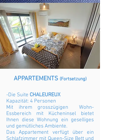
APPARTEMENTS
(Fortsetzung)
-Die Suite
CHALEUREUX
Kapazität: 4 Personen
Mit ihrem grosszügigen Wohn-
Essbereich mit Kücheninsel bietet
Ihnen diese Wohnung ein geselliges
und gemütliches Ambiente.
Das Appartement verfügt über ein
Schlafzimmer mit Queen-Size Bett und