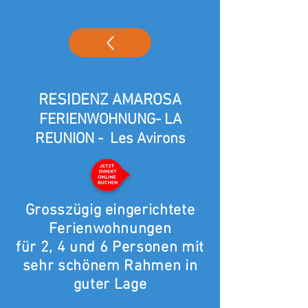
RESIDENZ AMAROSA
FERIENWOHNUNG- LA
REUNION - Les Avirons
Grosszügig eingerichtete
Ferienwohnungen
für 2, 4 und 6 Personen mit
sehr schönem Rahmen in
guter Lage