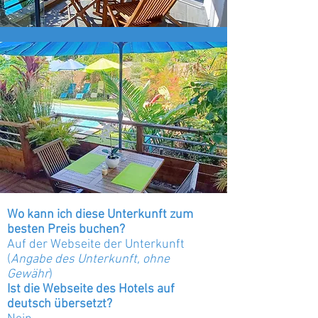
Wo kann ich diese Unterkunft zum
besten Preis buchen?
Auf der Webseite der Unterkunft
(
Angabe des Unterkunft, ohne
Gewähr
)
Ist die Webseite des Hotels auf
deutsch übersetzt?