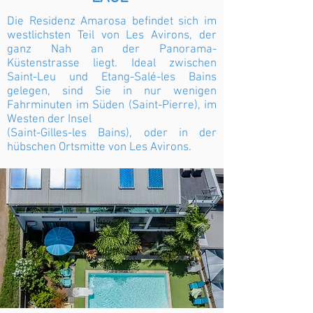
Die Residenz Amarosa befindet sich im
westlichsten Teil von Les Avirons, der
ganz Nah an der Panorama-
Küstenstrasse liegt. Ideal zwischen
Saint-Leu und Etang-Salé-les Bains
gelegen, sind Sie in nur wenigen
Fahrminuten im Süden (Saint-Pierre), im
Westen der Insel
(Saint-Gilles-les Bains), oder in der
hübschen Ortsmitte von Les Avirons.