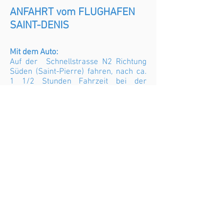
ANFAHRT vom FLUGHAFEN
SAINT-DENIS
Mit dem Auto:
Auf der Schnellstrasse N2 Richtung
Süden (Saint-Pierre) fahren, nach ca.
1 1/2 Stunden Fahrzeit bei der
Ausfahrt 19 (L'Etang-Salé) die erste
Ausfahrt nehmen, beim darauf
folgenden Kreisverkehr wieder gleich
rechts ausfahren, 7,5 Km geradeaus
fahren, dann rechts in den Chemin
Pavé abbiegen, Die Residenz befindet
sich nach 1,4Km bergaufwärts auf
der linken Seite der Strasse