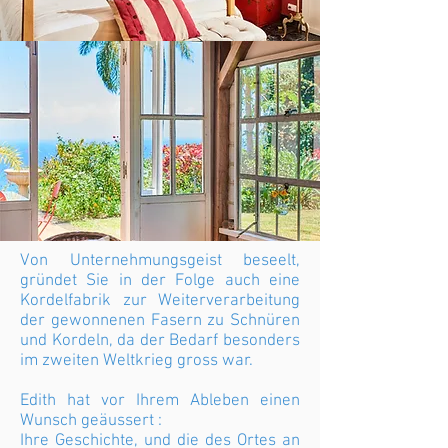
Von Unternehmungsgeist beseelt,
gründet Sie in der Folge auch eine
Kordelfabrik zur Weiterverarbeitung
der gewonnenen Fasern zu Schnüren
und Kordeln, da der Bedarf besonders
im zweiten Weltkrieg gross war.
Edith hat vor Ihrem Ableben einen
Wunsch geäussert :
Ihre Geschichte, und die des Ortes an