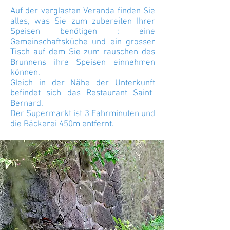
Auf der verglasten Veranda finden Sie
alles, was Sie zum zubereiten Ihrer
Speisen benötigen : eine
Gemeinschaftsküche und ein grosser
Tisch auf dem Sie zum rauschen des
Brunnens ihre Speisen einnehmen
können.
Gleich in der Nähe der Unterkunft
befindet sich das Restaurant Saint-
Bernard.
Der Supermarkt ist 3 Fahrminuten und
die Bäckerei 450m entfernt.