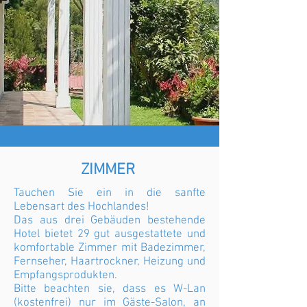
ZIMMER
Tauchen Sie ein in die sanfte
Lebensart des Hochlandes!
Das aus drei Gebäuden bestehende
Hotel bietet 29 gut ausgestattete und
komfortable Zimmer mit Badezimmer,
Fernseher, Haartrockner, Heizung und
Empfangsprodukten.
Bitte beachten sie, dass es W-Lan
(kostenfrei) nur im Gäste-Salon, an