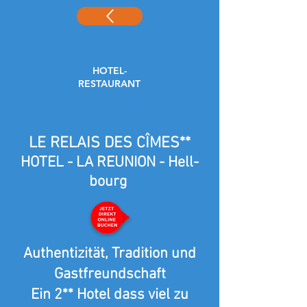
HOTEL-
RESTAURANT
LE RELAIS DES CÎMES**
HOTEL - LA REUNION - Hell-
bourg
Authentizität, Tradition und
Gastfreundschaft
Ein 2** Hotel dass viel zu