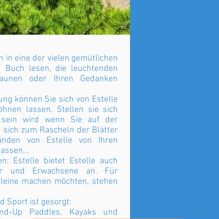
h in eine der vielen gemütlichen
 Buch lesen, die leuchtenden
taunen oder Ihren Gedanken
ng können Sie sich von Estelle
hnen lassen. Stellen sie sich
 sein wird wenn Sie auf der
 sich zum Rascheln der Blätter
nden von Estelle von Ihren
lassen…
n: Estelle bietet Estelle auch
er und Erwachsene an. Für
 alleine machen möchten, stehen
 Sport ist gesorgt:
tand-Up Paddles, Kayaks und