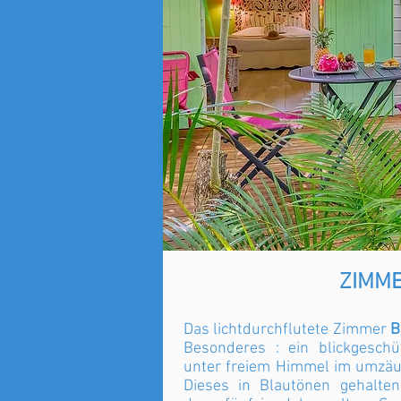
ZIMM
Das lichtdurchflutete Zimmer
B
Besonderes : ein blickgesch
unter freiem Himmel im umzäun
Dieses in Blautönen gehalte