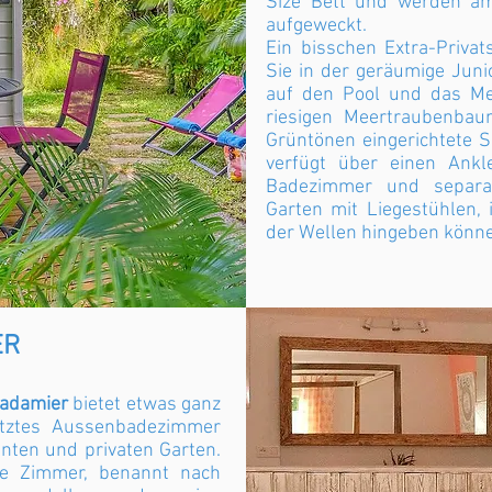
Size Bett und werden am
aufgeweckt.
Ein bisschen Extra-Privat
Sie in der geräumige Juni
auf den Pool und das Mee
riesigen Meertraubenbaum
Grüntönen eingerichtete S
verfügt über einen Ankl
Badezimmer und separa
Garten mit Liegestühlen,
der Wellen hingeben könn
ER
adamier
bietet etwas ganz
ütztes Aussenbadezimmer
ten und privaten Garten.
ne Zimmer, benannt nach