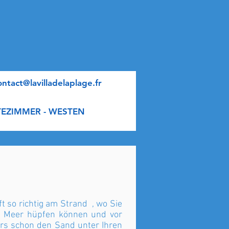
ontact@lavilladelaplage.fr
EZIMMER - WESTEN
t so richtig am Strand , wo Sie
ns Meer hüpfen können und vor
rs schon den Sand unter Ihren