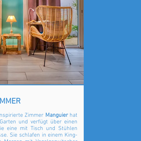
IMMER
inspirierte Zimmer
Manguier
hat
 Garten und verfügt über einen
ie eine mit Tisch und Stühlen
sse. Sie schlafen in einem King-