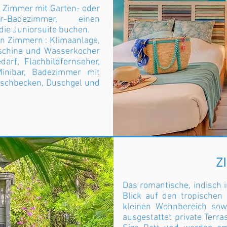
n Zimmer mit Garten- oder
-Badezimmer, einen
ie Juniorsuite buchen.
len Zimmern : Klimaanlage,
chine und Wasserkocher
rf, Flachbildfernseher,
Minibar, Badezimmer mit
aschbecken, Duschgel und
.
Z
Das romantische, indisch 
Blick auf den tropischen
kleinen Wohnbereich sow
ausgestattet private Terra