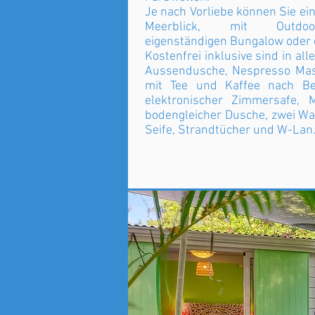
Je nach Vorliebe können Sie ei
Meerblick, mit Outdoor
eigenständigen Bungalow oder d
Kostenfrei inklusive sind in al
Aussendusche, Nespresso Mas
mit Tee und Kaffee nach Beda
elektronischer Zimmersafe, 
bodengleicher Dusche, zwei W
Seife, Strandtücher und W-Lan