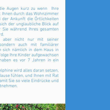
die Augen kurz zu wenn Ihre
it Ihnen durch das Wohnzimmer
der Ankunft die Örtlichkeiten
 sich der unglaubliche Blick auf
r Sie während Ihres gesamten
rd.
 aber nicht nur mit seiner
sondern auch mit familiärer
n sich nämlich in dem Haus in
Folge Ihre Kinder aufgewachsen
haben es vor 7 Jahren in ein
elphine wird alles daran setzen,
 Hause fühlen, und Ihnen mit Rat
amit Sie so viele Eindrücke und
itnehmen.