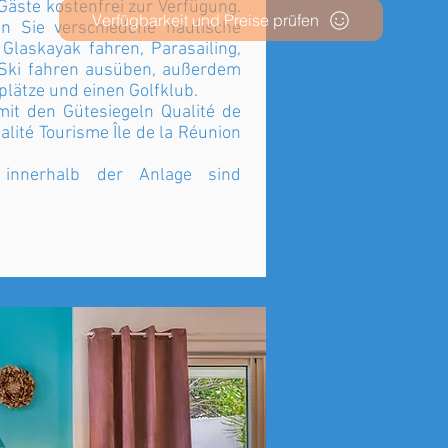
Gäste kostenfrei zur Verfügung.
Verfügbarkeit und Preise prüfen
 Sie verschiedene nautische
 Glaskayak fahren, Parasailing,
Ski fahren ausüben, außerdem
plätze und einen Golfklub.
 mit den Gütesiegeln Qualité de
lité Tourisme Île de la Réunion
e innerhalb der Anlage sind