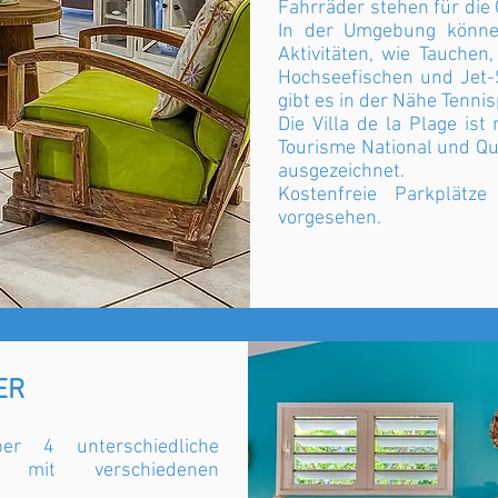
Fahrräder stehen für die 
In der Umgebung können
Aktivitäten, wie Tauchen,
Hochseefischen und Jet-
gibt es in der Nähe Tennis
Die Villa de la Plage ist
Tourisme National und Qua
ausgezeichnet.
Kostenfreie Parkplätz
vorgesehen.
ER
er 4 unterschiedliche
r mit verschiedenen