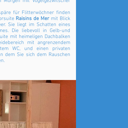
 Morgen mit Vogelgezwitscher
späre für Flitterwöchner finden
orsuite
Raisins de Mer
mit Blick
r. Sie liegt im Schatten eines
es. Die liebevoll in Gelb-und
uite mit heimeligen Dachbalken
eidebereich mit angrenzendem
tem WC, und einen privaten
 in dem Sie sich dem Rauschen
en.