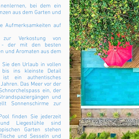
nenlernen, bei dem ein
anzen aus dem Garten und
ne Aufmerksamkeiten auf
 zur Verkostung von
- der mit den besten
en und Aromaten aus dem
n Sie den Urlaub in vollen
bis ins kleinste Detail
ist ein authentisches
 Jahren. Das Meer vor der
chnorchelspass ein, der
Strandspaziergängen und
ellt Sonnenschirme zur
ol finden Sie jederzeit
 und Liegestühle sind
opischen Garten stehen
 Tische und Sesseln und