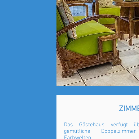
ZIMM
Das Gästehaus verfügt üb
gemütliche Doppelzimme
Farbwelten.