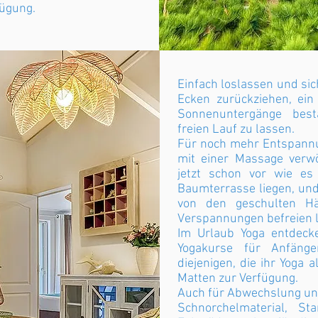
fügung.
Einfach loslassen und sic
Ecken zurückziehen, ein
Sonnenuntergänge bes
freien Lauf zu lassen.
Für noch mehr Entspannu
mit einer Massage verwö
jetzt schon vor wie es
Baumterrasse liegen, und
von den geschulten Hä
Verspannungen befreien 
Im Urlaub Yoga entdecke
Yogakurse für Anfäng
diejenigen, die ihr Yoga
Matten zur Verfügung.
Auch für Abwechslung und
Schnorchelmaterial, S